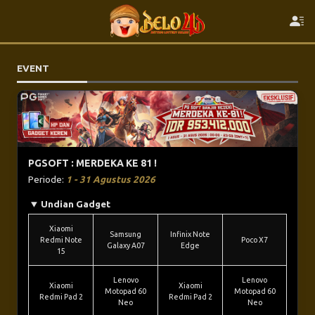
EVENT
PGSOFT : MERDEKA KE 81 !
Periode:
1 - 31 Agustus 2026
Undian Gadget
Xiaomi
Samsung
Infinix Note
Redmi Note
Poco X7
Galaxy A07
Edge
15
Lenovo
Lenovo
Xiaomi
Xiaomi
Motopad 60
Motopad 60
Redmi Pad 2
Redmi Pad 2
Neo
Neo