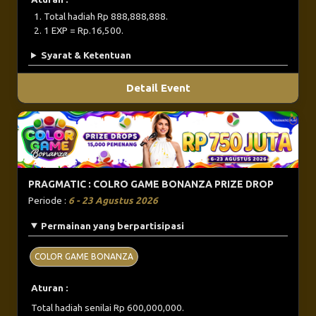
Total hadiah Rp 888,888,888.
1 EXP = Rp.16,500.
Syarat & Ketentuan
Detail Event
PRAGMATIC : COLRO GAME BONANZA PRIZE DROP
Periode :
6 - 23 Agustus 2026
Permainan yang berpartisipasi
COLOR GAME BONANZA
Aturan :
Total hadiah senilai Rp 600,000,000.