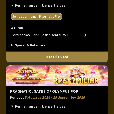
Permainan yang berpartisipasi
Semua permainan Pragmatic Play
Aturan :
Total hadiah Slot & Casino senilai Rp 15,000,000,000.
Syarat & Ketentuan
Detail Event
PRAGMATIC : GATES OF OLYMPUS POP
Periode :
3 Agustus 2026 - 28 September 2026
Permainan yang berpartisipasi