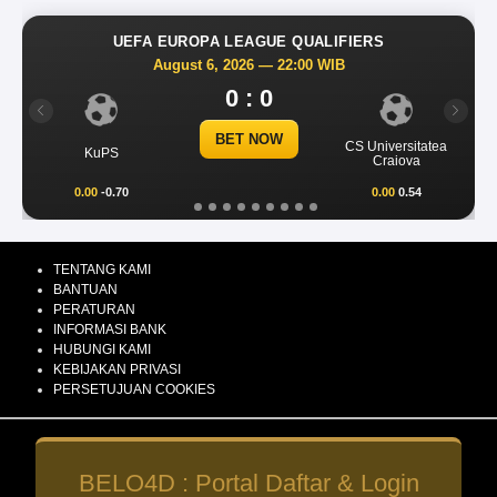
LEAGUE QUALIFIERS
UEFA EUROPA LEAG
 2026 — 22:00 WIB
August 7, 2026 —
0 : 0
0 : 
Previous
Next
ET NOW
BET N
CS Universitatea
Red Bull Salzburg
Craiova
0.00
0.54
0.75
0.55
TENTANG KAMI
BANTUAN
PERATURAN
INFORMASI BANK
HUBUNGI KAMI
KEBIJAKAN PRIVASI
PERSETUJUAN COOKIES
BELO4D : Portal Daftar & Login