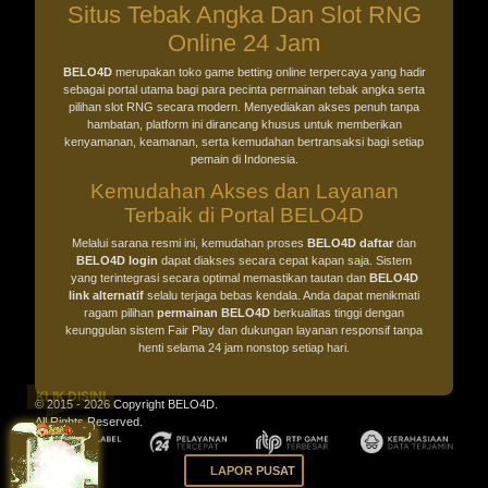
Situs Tebak Angka Dan Slot RNG
Online 24 Jam
BELO4D
merupakan toko game betting online terpercaya yang hadir
sebagai portal utama bagi para pecinta permainan tebak angka serta
pilihan slot RNG secara modern. Menyediakan akses penuh tanpa
hambatan, platform ini dirancang khusus untuk memberikan
kenyamanan, keamanan, serta kemudahan bertransaksi bagi setiap
pemain di Indonesia.
Kemudahan Akses dan Layanan
Terbaik di Portal BELO4D
Melalui sarana resmi ini, kemudahan proses
BELO4D daftar
dan
BELO4D login
dapat diakses secara cepat kapan saja. Sistem
yang terintegrasi secara optimal memastikan tautan dan
BELO4D
link alternatif
selalu terjaga bebas kendala. Anda dapat menikmati
ragam pilihan
permainan BELO4D
berkualitas tinggi dengan
keunggulan sistem Fair Play dan dukungan layanan responsif tanpa
henti selama 24 jam nonstop setiap hari.
KLIK DISINI
© 2015 - 2026 Copyright BELO4D.
All Rights Reserved.
LAPOR PUSAT