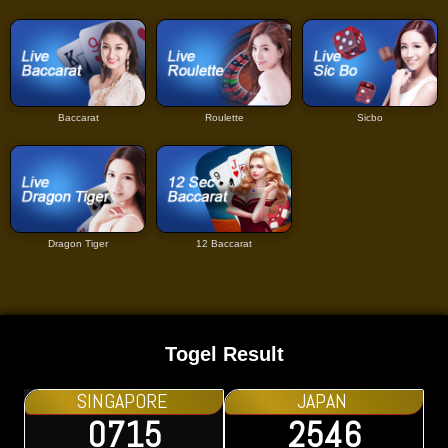
Baccarat
Roulette
Sicbo
Dragon Tiger
12 Baccarat
Togel Result
SINGAPORE
JAPAN
0715
2546