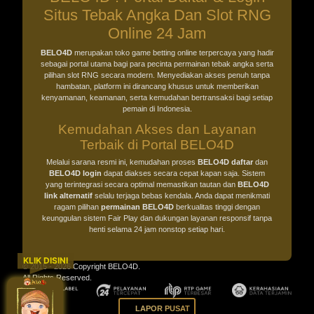
Situs Tebak Angka Dan Slot RNG
Online 24 Jam
BELO4D
merupakan toko game betting online terpercaya yang hadir
sebagai portal utama bagi para pecinta permainan tebak angka serta
pilihan slot RNG secara modern. Menyediakan akses penuh tanpa
hambatan, platform ini dirancang khusus untuk memberikan
kenyamanan, keamanan, serta kemudahan bertransaksi bagi setiap
pemain di Indonesia.
Kemudahan Akses dan Layanan
Terbaik di Portal BELO4D
Melalui sarana resmi ini, kemudahan proses
BELO4D daftar
dan
BELO4D login
dapat diakses secara cepat kapan saja. Sistem
yang terintegrasi secara optimal memastikan tautan dan
BELO4D
link alternatif
selalu terjaga bebas kendala. Anda dapat menikmati
ragam pilihan
permainan BELO4D
berkualitas tinggi dengan
keunggulan sistem Fair Play dan dukungan layanan responsif tanpa
henti selama 24 jam nonstop setiap hari.
KLIK DISINI
© 2015 - 2026 Copyright BELO4D.
All Rights Reserved.
LAPOR PUSAT