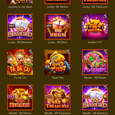
Journey to the West
Lucky - 88 Riches
Lucky - 88 Treasures
Lucky - 88 Diamond
Lucky - 88 Drum
Golden 777
Fa Da Cai
Triple Fish
Wealth - 88 Flower
Wealth - 88 Riches
Wealth - 88 Treasures
Wealth - 88 Diamond