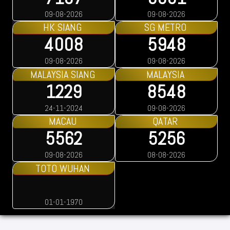
09-08-2026
09-08-2026
HK SIANG
SG METRO
4008
5948
09-08-2026
09-08-2026
MALAYSIA SIANG
MALAYSIA
1229
8548
24-11-2024
09-08-2026
MACAU
QATAR
5562
5256
09-08-2026
08-08-2026
TOTO WUHAN
01-01-1970