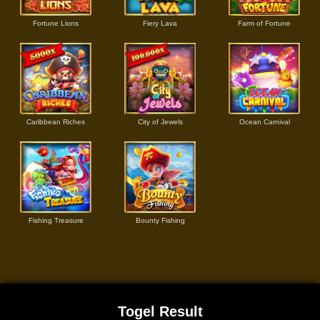
Caribbean Riches
City of Jewels
Ocean Carnival
Fishing Treasure
Bounty Fishing
Togel Result
SINGAPORE
JAPAN