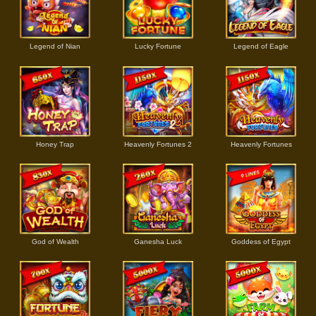
Legend of Nian
Lucky Fortune
Legend of Eagle
Honey Trap
Heavenly Fortunes 2
Heavenly Fortunes
God of Wealth
Ganesha Luck
Goddess of Egypt
Fortune Lions
Fiery Lava
Farm of Fortune