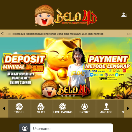
ju****wn Berhasil Withdraw Rp 347.000,00
percaya Rekomendasi jeng fonda yang siap melayani 1x24 jam nonstop
Selamat Datang D
TOGEL
SLOT
LIVE CASINO
SPORT
ARCADE
SABU