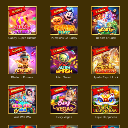
Candy Super Tumble
Pumpkins Go Lucky
Beasts of Luck
Blade of Fortune
Alien Smash
Apollo Ray of Luck
Wild Wet Win
Sexy Vegas
Triple Happiness