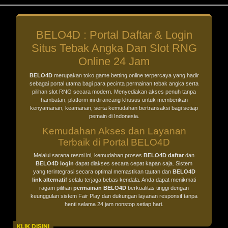
BELO4D : Portal Daftar & Login
Situs Tebak Angka Dan Slot RNG
Online 24 Jam
BELO4D
merupakan toko game betting online terpercaya yang hadir
sebagai portal utama bagi para pecinta permainan tebak angka serta
pilihan slot RNG secara modern. Menyediakan akses penuh tanpa
hambatan, platform ini dirancang khusus untuk memberikan
kenyamanan, keamanan, serta kemudahan bertransaksi bagi setiap
pemain di Indonesia.
Kemudahan Akses dan Layanan
Terbaik di Portal BELO4D
Melalui sarana resmi ini, kemudahan proses
BELO4D daftar
dan
BELO4D login
dapat diakses secara cepat kapan saja. Sistem
yang terintegrasi secara optimal memastikan tautan dan
BELO4D
link alternatif
selalu terjaga bebas kendala. Anda dapat menikmati
ragam pilihan
permainan BELO4D
berkualitas tinggi dengan
keunggulan sistem Fair Play dan dukungan layanan responsif tanpa
henti selama 24 jam nonstop setiap hari.
© 2015 - 2026 Copyright BELO4D.
All Rights Reserved.
KLIK DISINI