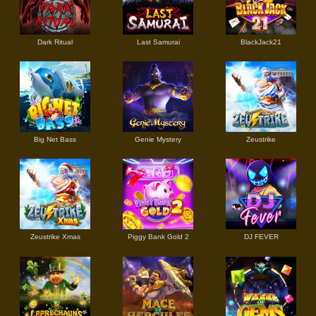
Big Net Bass
Genie Mystery
Zeustrike
Zeustrike Xmas
Piggy Bank Gold 2
DJ FEVER
Leprechaun’s Fortune
Mace of Hercules
Wheel of Gems