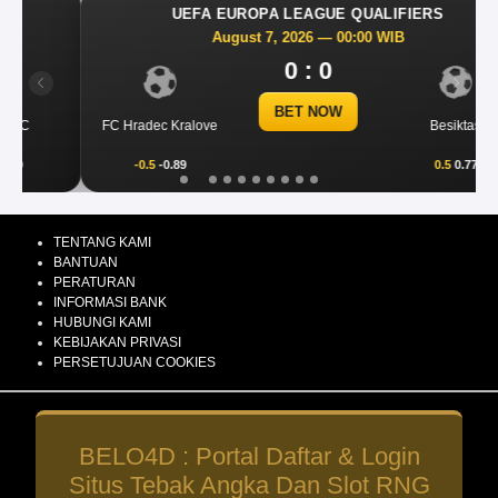
0 : 0
Previous
Next
BET NOW
FC Hradec Kralove
Besiktas
-0.5
-0.89
0.5
0.77
TENTANG KAMI
BANTUAN
PERATURAN
INFORMASI BANK
HUBUNGI KAMI
KEBIJAKAN PRIVASI
PERSETUJUAN COOKIES
BELO4D : Portal Daftar & Login
Situs Tebak Angka Dan Slot RNG
Online 24 Jam
BELO4D
merupakan toko game betting online terpercaya yang hadir
sebagai portal utama bagi para pecinta permainan tebak angka serta