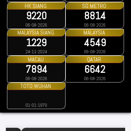
06-08-2026
06-08-2026
MALAYSIA SIANG
MALAYSIA
1229
4549
24-11-2024
06-08-2026
MACAU
QATAR
7894
6642
06-08-2026
06-08-2026
TOTO WUHAN
01-01-1970
UEFA EUROPA LEAGUE QUALIFIERS
August 7, 2026 — 00:00 WIB