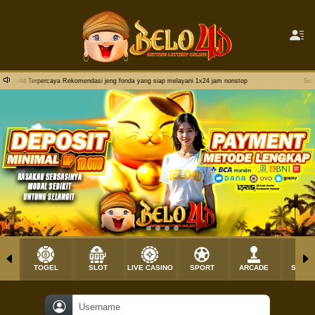
pm****on Berhasil Withdraw Rp 1.696.000,00
percaya Rekomendasi jeng fonda yang siap melayani 1x24 jam nonstop
Selamat Datang D
TOGEL
SLOT
LIVE CASINO
SPORT
ARCADE
SABU